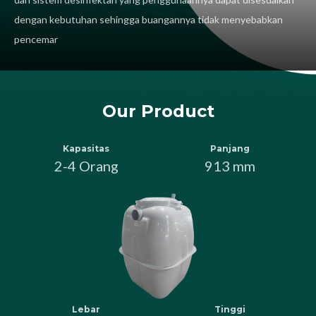
dengan kebutuhan sehingga buangannya tidak menyebabkan
pencemar
Our Product
Kapasitas
Kapasitas
Kapasitas
Kapasitas
Panjang
Panjan
Panjan
Panjan
2-4 Orang
8-12 Orang
4-6 Orang
6-8 Orang
913 mm
1180 
1430 
2000 
Lebar
Lebar
Lebar
Lebar
Tinggi
Tinggi
Tinggi
Tinggi